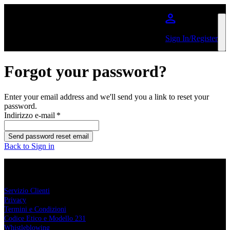
Salta al contenuto principale
Sign In/Register
Forgot your password?
Enter your email address and we'll send you a link to reset your
password.
Indirizzo e-mail
*
Send password reset email
Back to Sign in
Comcerto
Servizio Clienti
Privacy
Termini e Condizioni
Codice Etico e Modello 231
Whistleblowing