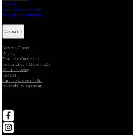
Cookies
Carta della sostenibilità
Accessibility statement
Comcerto
Servizio Clienti
Privacy
Termini e Condizioni
Codice Etico e Modello 231
Whistleblowing
Cookies
Carta della sostenibilità
Accessibility statement
Follow Comcerto
apri in una nuova scheda
apri in una nuova scheda