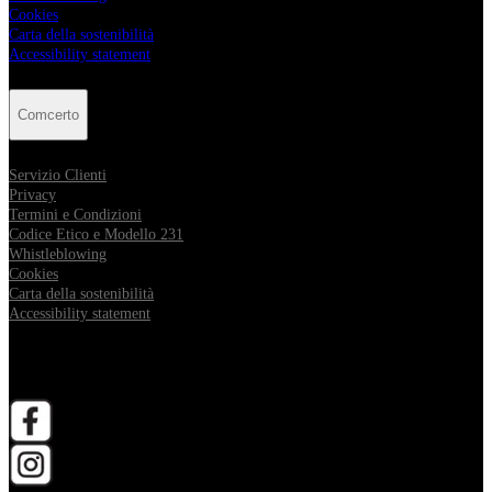
Cookies
Carta della sostenibilità
Accessibility statement
Comcerto
Servizio Clienti
Privacy
Termini e Condizioni
Codice Etico e Modello 231
Whistleblowing
Cookies
Carta della sostenibilità
Accessibility statement
Follow Comcerto
apri in una nuova scheda
apri in una nuova scheda