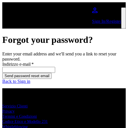
Salta al contenuto principale
Sign In/Register
Forgot your password?
Enter your email address and we'll send you a link to reset your
password.
Indirizzo e-mail
*
Send password reset email
Back to Sign in
Comcerto
Servizio Clienti
Privacy
Termini e Condizioni
Codice Etico e Modello 231
Whistleblowing