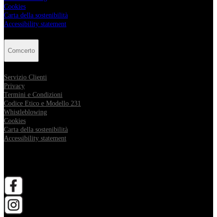
Cookies
Carta della sostenibilità
Accessibility statement
Comcerto
Servizio Clienti
Privacy
Termini e Condizioni
Codice Etico e Modello 231
Whistleblowing
Cookies
Carta della sostenibilità
Accessibility statement
Follow Comcerto
apri in una nuova scheda
apri in una nuova scheda