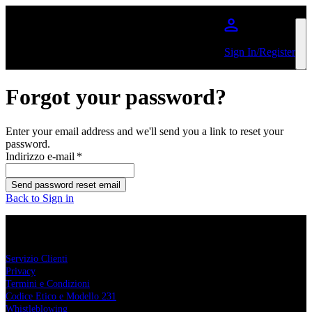
Salta al contenuto principale
Sign In/Register
Forgot your password?
Enter your email address and we'll send you a link to reset your
password.
Indirizzo e-mail
*
Send password reset email
Back to Sign in
Comcerto
Servizio Clienti
Privacy
Termini e Condizioni
Codice Etico e Modello 231
Whistleblowing