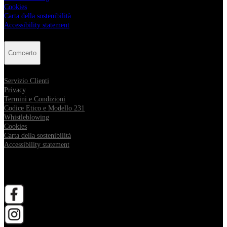
Cookies
Carta della sostenibilità
Accessibility statement
Comcerto
Servizio Clienti
Privacy
Termini e Condizioni
Codice Etico e Modello 231
Whistleblowing
Cookies
Carta della sostenibilità
Accessibility statement
Follow Comcerto
apri in una nuova scheda
apri in una nuova scheda