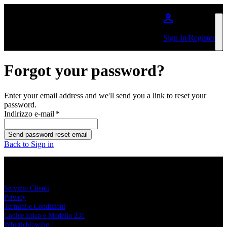
Salta al contenuto principale
Sign In/Register
Forgot your password?
Enter your email address and we'll send you a link to reset your
password.
Indirizzo e-mail
*
Send password reset email
Back to Sign in
Comcerto
Servizio Clienti
Privacy
Termini e Condizioni
Codice Etico e Modello 231
Whistleblowing