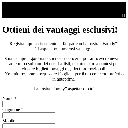
Salta al contenuto principale
Swi
IT
Ottieni dei vantaggi esclusivi!
Registrati qui sotto ed entra a far parte nella nostra "Family"!
Ti aspettano numerosi vantaggi.
Sarai sempre aggiornato sui nostri concerti, potrai ricevere news in
anteprima sui tour dei nostri artisti, e partecipare a contest per
vincere biglietti omaggi e gadget promozionali.
Non ultimo, potrai acquistare i biglietti per il tuo concerto preferito
in anteprima.
La nostra “family” aspetta solo te!
Nome
*
Cognome
*
Mobile