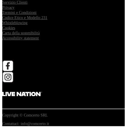
Servizio Clienti
Privacy
Termini e Condizioni
Codice Etico e Modello 231
Whistleblowing
Cookies
Carta della sostenibilità
Accessibility statement
Follow Comcerto
apri in una nuova scheda
apri in una nuova scheda
Copyright © Comcerto SRL
Contattaci: info@comcerto.it