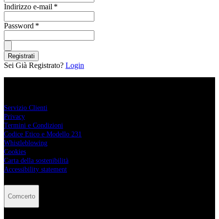
Indirizzo e-mail
*
Password
*
Registrati
Sei Già Registrato?
Login
Comcerto
Servizio Clienti
Privacy
Termini e Condizioni
Codice Etico e Modello 231
Whistleblowing
Cookies
Carta della sostenibilità
Accessibility statement
Comcerto