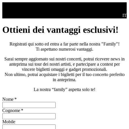
Salta al contenuto principale
Swi
IT
Ottieni dei vantaggi esclusivi!
Registrati qui sotto ed entra a far parte nella nostra "Family"!
Ti aspettano numerosi vantaggi.
Sarai sempre aggiornato sui nostri concerti, potrai ricevere news in
anteprima sui tour dei nostri artisti, e partecipare a contest per
vincere biglietti omaggi e gadget promozionali.
Non ultimo, potrai acquistare i biglietti per il tuo concerto preferito
in anteprima.
La nostra “family” aspetta solo te!
Nome
*
Cognome
*
Mobile