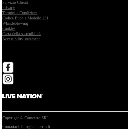
Servizio Clienti
Privacy
Termini e Condizioni
Codice Etico e Modello 231
Whistleblowing
Cookies
Carta della sostenibilità
Accessibility statement
Follow Comcerto
apri in una nuova scheda
apri in una nuova scheda
Copyright © Comcerto SRL
Contattaci: info@comcerto.it