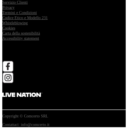
Servizio Clienti
Privacy
Termini e Condizioni
Codice Etico e Modello 231
Whistleblowing
Cookies
Carta della sostenibilità
Accessibility statement
Follow Comcerto
apri in una nuova scheda
apri in una nuova scheda
Copyright © Comcerto SRL
Contattaci: info@comcerto.it