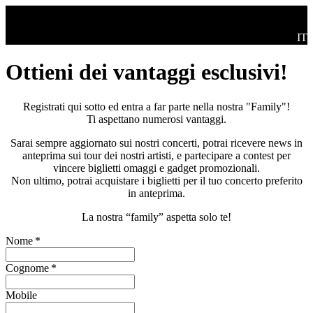
Salta al contenuto principale
Swi
IT
Ottieni dei vantaggi esclusivi!
Registrati qui sotto ed entra a far parte nella nostra "Family"!
Ti aspettano numerosi vantaggi.
Sarai sempre aggiornato sui nostri concerti, potrai ricevere news in
anteprima sui tour dei nostri artisti, e partecipare a contest per
vincere biglietti omaggi e gadget promozionali.
Non ultimo, potrai acquistare i biglietti per il tuo concerto preferito
in anteprima.
La nostra “family” aspetta solo te!
Nome
*
Cognome
*
Mobile