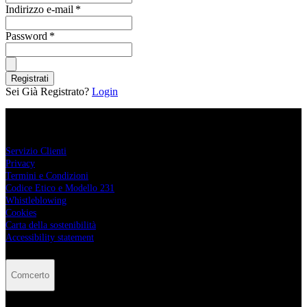
Indirizzo e-mail
*
Password
*
Registrati
Sei Già Registrato?
Login
Comcerto
Servizio Clienti
Privacy
Termini e Condizioni
Codice Etico e Modello 231
Whistleblowing
Cookies
Carta della sostenibilità
Accessibility statement
Comcerto