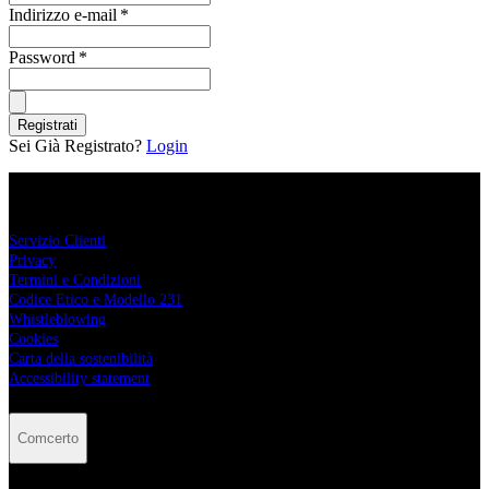
Indirizzo e-mail
*
Password
*
Registrati
Sei Già Registrato?
Login
Comcerto
Servizio Clienti
Privacy
Termini e Condizioni
Codice Etico e Modello 231
Whistleblowing
Cookies
Carta della sostenibilità
Accessibility statement
Comcerto