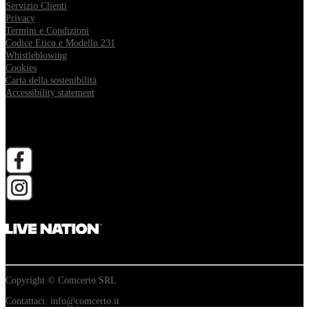
Servizio Clienti
Privacy
Termini e Condizioni
Codice Etico e Modello 231
Whistleblowing
Cookies
Carta della sostenibilità
Accessibility statement
Follow Comcerto
apri in una nuova scheda
apri in una nuova scheda
Copyright © Comcerto SRL
Contattaci: info@comcerto.it