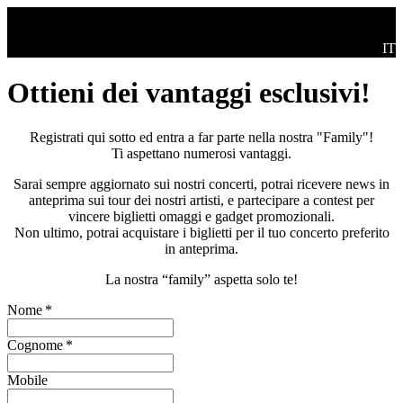
Salta al contenuto principale
Swi
IT
Ottieni dei vantaggi esclusivi!
Registrati qui sotto ed entra a far parte nella nostra "Family"!
Ti aspettano numerosi vantaggi.
Sarai sempre aggiornato sui nostri concerti, potrai ricevere news in
anteprima sui tour dei nostri artisti, e partecipare a contest per
vincere biglietti omaggi e gadget promozionali.
Non ultimo, potrai acquistare i biglietti per il tuo concerto preferito
in anteprima.
La nostra “family” aspetta solo te!
Nome
*
Cognome
*
Mobile