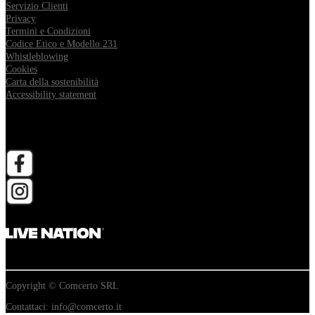
Servizio Clienti
Privacy
Termini e Condizioni
Codice Etico e Modello 231
Whistleblowing
Cookies
Carta della sostenibilità
Accessibility statement
Follow Comcerto
apri in una nuova scheda
apri in una nuova scheda
Copyright © Comcerto SRL
Contattaci: info@comcerto.it