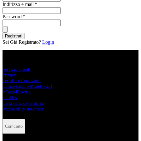
Indirizzo e-mail
*
Password
*
Registrati
Sei Già Registrato?
Login
Comcerto
Servizio Clienti
Privacy
Termini e Condizioni
Codice Etico e Modello 231
Whistleblowing
Cookies
Carta della sostenibilità
Accessibility statement
Comcerto