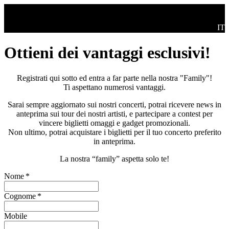
Salta al contenuto principale
Swi
IT
Ottieni dei vantaggi esclusivi!
Registrati qui sotto ed entra a far parte nella nostra "Family"!
Ti aspettano numerosi vantaggi.
Sarai sempre aggiornato sui nostri concerti, potrai ricevere news in
anteprima sui tour dei nostri artisti, e partecipare a contest per
vincere biglietti omaggi e gadget promozionali.
Non ultimo, potrai acquistare i biglietti per il tuo concerto preferito
in anteprima.
La nostra “family” aspetta solo te!
Nome
*
Cognome
*
Mobile