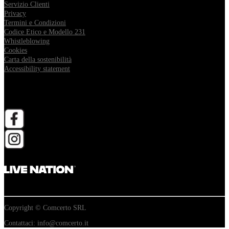
Servizio Clienti
Privacy
Termini e Condizioni
Codice Etico e Modello 231
Whistleblowing
Cookies
Carta della sostenibilità
Accessibility statement
Follow Comcerto
apri in una nuova scheda
apri in una nuova scheda
Copyright © Comcerto SRL
Contattaci: info@comcerto.it