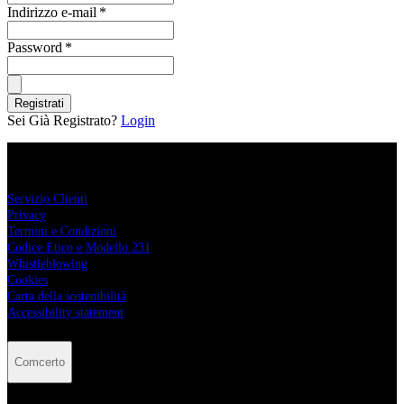
Indirizzo e-mail
*
Password
*
Registrati
Sei Già Registrato?
Login
Comcerto
Servizio Clienti
Privacy
Termini e Condizioni
Codice Etico e Modello 231
Whistleblowing
Cookies
Carta della sostenibilità
Accessibility statement
Comcerto