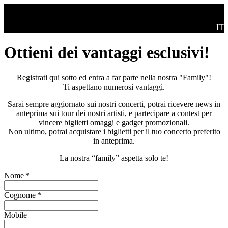
Salta al contenuto principale
Swi
IT
Ottieni dei vantaggi esclusivi!
Registrati qui sotto ed entra a far parte nella nostra "Family"!
Ti aspettano numerosi vantaggi.
Sarai sempre aggiornato sui nostri concerti, potrai ricevere news in
anteprima sui tour dei nostri artisti, e partecipare a contest per
vincere biglietti omaggi e gadget promozionali.
Non ultimo, potrai acquistare i biglietti per il tuo concerto preferito
in anteprima.
La nostra “family” aspetta solo te!
Nome
*
Cognome
*
Mobile