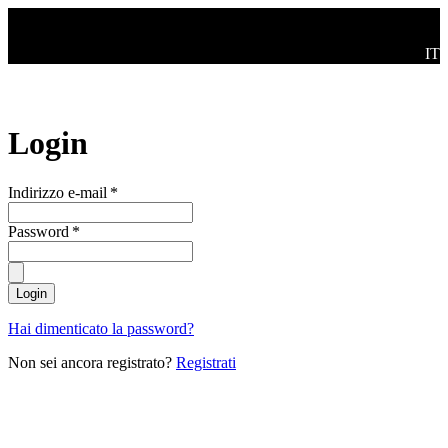
Salta al contenuto principale
Swi
IT
Login
Indirizzo e-mail
*
Password
*
Login
Hai dimenticato la password?
Non sei ancora registrato?
Registrati