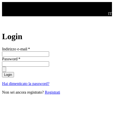
Salta al contenuto principale
Swi
IT
Login
Indirizzo e-mail
*
Password
*
Login
Hai dimenticato la password?
Non sei ancora registrato?
Registrati