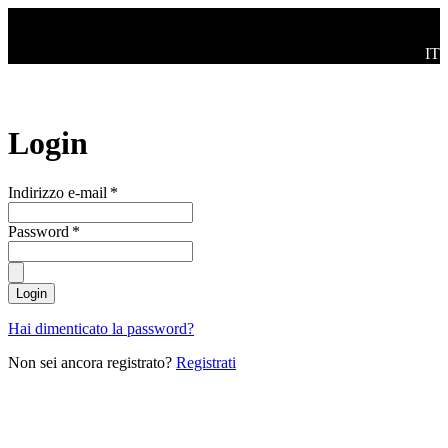
Salta al contenuto principale
Swi
IT
Login
Indirizzo e-mail
*
Password
*
Login
Hai dimenticato la password?
Non sei ancora registrato?
Registrati