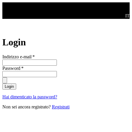
Salta al contenuto principale
Swi
IT
Login
Indirizzo e-mail
*
Password
*
Login
Hai dimenticato la password?
Non sei ancora registrato?
Registrati