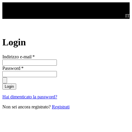
Salta al contenuto principale
Swi
IT
Login
Indirizzo e-mail
*
Password
*
Login
Hai dimenticato la password?
Non sei ancora registrato?
Registrati