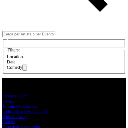
Filters
:
Location
Data
Comedy
Comcerto
Servizio Clienti
Privacy
Termini e Condizioni
Codice Etico e Modello 231
Whistleblowing
Cookies
Carta della sostenibilità