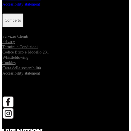
Accessibility statement
Comcerto
Servizio Clienti
Privacy
Termini e Condizioni
Codice Etico e Modello 231
Whistleblowing
Cookies
Carta della sostenibilità
Accessibility statement
Follow Comcerto
apri in una nuova scheda
apri in una nuova scheda