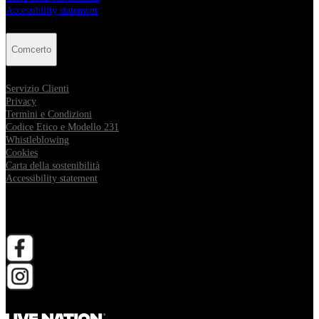
Accessibility statement
Comcerto
Servizio Clienti
Privacy
Termini e Condizioni
Codice Etico e Modello 231
Whistleblowing
Cookies
Carta della sostenibilità
Accessibility statement
Follow Comcerto
apri in una nuova scheda
apri in una nuova scheda