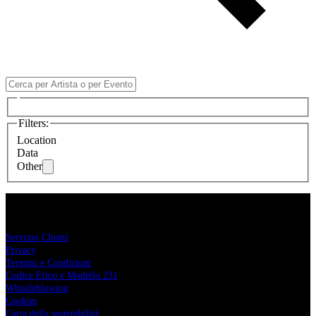
Filters
:
Location
Data
Other
Comcerto
Servizio Clienti
Privacy
Termini e Condizioni
Codice Etico e Modello 231
Whistleblowing
Cookies
Carta della sostenibilità