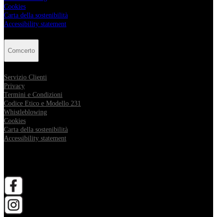
Cookies
Carta della sostenibilità
Accessibility statement
Comcerto
Servizio Clienti
Privacy
Termini e Condizioni
Codice Etico e Modello 231
Whistleblowing
Cookies
Carta della sostenibilità
Accessibility statement
Follow Comcerto
apri in una nuova scheda
apri in una nuova scheda