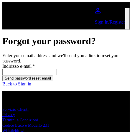
Salta al contenuto principale
Sign In/Register
Forgot your password?
Enter your email address and we'll send you a link to reset your
password.
Indirizzo e-mail
*
Send password reset email
Back to Sign in
Comcerto
Servizio Clienti
Privacy
Termini e Condizioni
Codice Etico e Modello 231
Whistleblowing